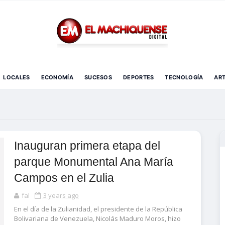
El Diario Digital de Machiques
LOCALES
ECONOMÍA
SUCESOS
DEPORTES
TECNOLOGÍA
AR
Inauguran primera etapa del
parque Monumental Ana María
Campos en el Zulia
fal
3 years ago
En el día de la Zulianidad, el presidente de la República
Bolivariana de Venezuela, Nicolás Maduro Moros, hizo