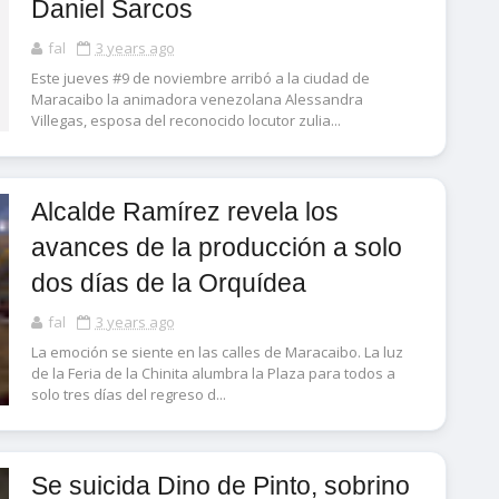
Daniel Sarcos
fal
3 years ago
Este jueves #9 de noviembre arribó a la ciudad de
Maracaibo la animadora venezolana Alessandra
Villegas, esposa del reconocido locutor zulia...
Alcalde Ramírez revela los
avances de la producción a solo
dos días de la Orquídea
fal
3 years ago
La emoción se siente en las calles de Maracaibo. La luz
de la Feria de la Chinita alumbra la Plaza para todos a
solo tres días del regreso d...
Se suicida Dino de Pinto, sobrino