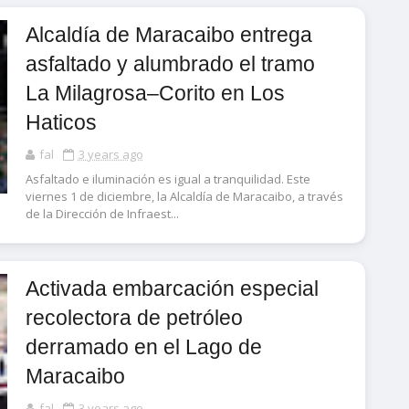
Alcaldía de Maracaibo entrega
asfaltado y alumbrado el tramo
La Milagrosa–Corito en Los
Haticos
fal
3 years ago
Asfaltado e iluminación es igual a tranquilidad. Este
viernes 1 de diciembre, la Alcaldía de Maracaibo, a través
de la Dirección de Infraest...
Activada embarcación especial
recolectora de petróleo
derramado en el Lago de
Maracaibo
fal
3 years ago