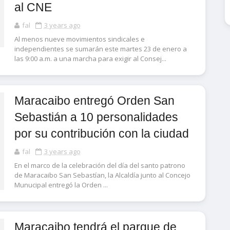
al CNE
fal
3 years ago
Al menos nueve movimientos sindicales e
independientes se sumarán este martes 23 de enero a
las 9:00 a.m. a una marcha para exigir al Consej...
Maracaibo entregó Orden San
Sebastián a 10 personalidades
por su contribución con la ciudad
fal
3 years ago
En el marco de la celebración del día del santo patrono
de Maracaibo San Sebastían, la Alcaldía junto al Concejo
Munucipal entregó la Orden ...
Maracaibo tendrá el parque de