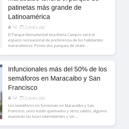
patinetas más grande de
Latinoamérica
fal
3 years ago
El Parque Monumental Ana María Campos será el
espacio recreacional de preferencia de los habitantes
maracaiberos. Posee dos parques de skate...
Infuncionales más del 50% de los
semáforos en Maracaibo y San
Francisco
fal
3 years ago
Los semáforos no funcionan en Maracaibo y San
Francisco, unos están quemados y otros caídos, algunos
muestran las luces intermitentes y sin ...