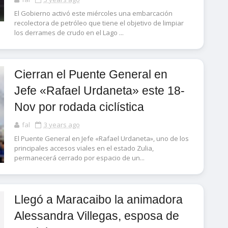
El Gobierno activó este miércoles una embarcación
recolectora de petróleo que tiene el objetivo de limpiar
los derrames de crudo en el Lago ...
Cierran el Puente General en
Jefe «Rafael Urdaneta» este 18-
Nov por rodada ciclística
fal
3 years ago
El Puente General en Jefe «Rafael Urdaneta», uno de los
principales accesos viales en el estado Zulia,
permanecerá cerrado por espacio de un...
Llegó a Maracaibo la animadora
Alessandra Villegas, esposa de