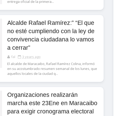
entrega oficial de la primera...
Alcalde Rafael Ramírez:” “El que
no esté cumpliendo con la ley de
convivencia ciudadana lo vamos
a cerrar”
fal
3 years ago
El alcalde de Maracaibo, Rafael Ramírez Colina, informó
en su acostumbrado resumen semanal de los lunes, que
aquellos locales de la ciudad q...
Organizaciones realizarán
marcha este 23Ene en Maracaibo
para exigir cronograma electoral