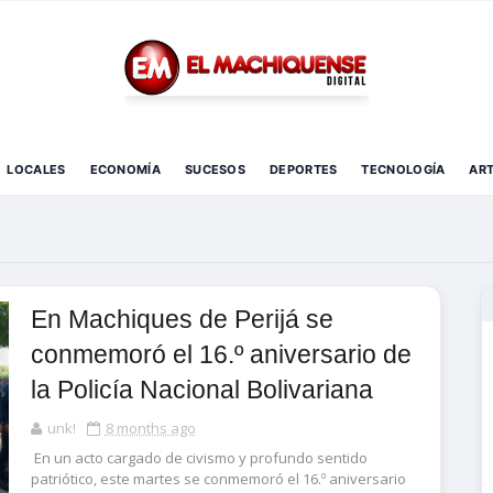
El Diario Digital de Machiques
LOCALES
ECONOMÍA
SUCESOS
DEPORTES
TECNOLOGÍA
AR
En Machiques de Perijá se
conmemoró el 16.º aniversario de
la Policía Nacional Bolivariana
unk!
8 months ago
En un acto cargado de civismo y profundo sentido
patriótico, este martes se conmemoró el 16.º aniversario