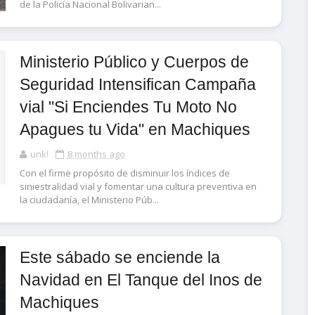
de la Policía Nacional Bolivarian...
Ministerio Público y Cuerpos de
Seguridad Intensifican Campaña
vial "Si Enciendes Tu Moto No
Apagues tu Vida" en Machiques
unk!
8 months ago
Con el firme propósito de disminuir los índices de
siniestralidad vial y fomentar una cultura preventiva en
la ciudadanía, el Ministerio Púb...
Este sábado se enciende la
Navidad en El Tanque del Inos de
Machiques