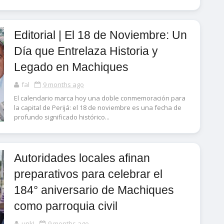
Editorial | El 18 de Noviembre: Un
Día que Entrelaza Historia y
Legado en Machiques
fal
9 months ago
El calendario marca hoy una doble conmemoración para
la capital de Perijá: el 18 de noviembre es una fecha de
profundo significado histórico...
Autoridades locales afinan
preparativos para celebrar el
184° aniversario de Machiques
como parroquia civil
unk!
9 months ago