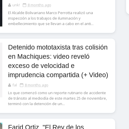
unk!
8 months ago
El Alcalde Bolivariano Marco Perrotta realizó una
inspección a los trabajos de iluminación y
embellecimiento que se llevan a cabo en el anti...
Detenido mototaxista tras colisión
en Machiques: video reveló
exceso de velocidad e
imprudencia compartida (+ Video)
fal
8 months ago
Lo que comenzó como un reporte rutinario de accidente
de tránsito al mediodía de este martes 25 de noviembre,
terminó con la detención de un...
Farid Ortiz, "El Rey de los