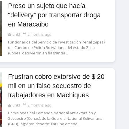
Preso un sujeto que hacía
“delivery” por transportar droga
en Maracaibo
unk!
2 months ago
Funcionarios del Servicio de Investigación Penal (Sipez)
del Cuerpo de Policía Bolivariana del estado Zulia
(Cpbez) detuvieron en flagrancia...
Frustran cobro extorsivo de $ 20
mil en un falso secuestro de
trabajadores en Machiques
unk!
2 months ago
Comisiones del Comando Nacional Antiextorsión y
Secuestro (Conas), de la Guardia Nacional Bolivariana
(GNB), lograron desarticular una amena...