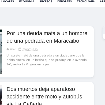
LOCALES
ECONOMÍA
SUCESOS
DEPORTES
TECNOLOGÍA
AR
Por una deuda mata a un hombre
de una pedrada en Maracaibo
unk!
month ago
Un sujeto mató de una pedrada a un ciudadano que le
debía dinero, en un hecho que se produjo en la avenida
3-C, sector La Virgina, en la par...
Dos muertos deja aparatoso
accidente entre moto y autobús
vía La Cañada