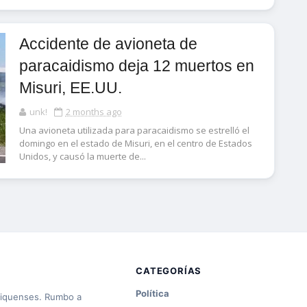
Accidente de avioneta de
paracaidismo deja 12 muertos en
Misuri, EE.UU.
unk!
2 months ago
Una avioneta utilizada para paracaidismo se estrelló el
domingo en el estado de Misuri, en el centro de Estados
Unidos, y causó la muerte de...
CATEGORÍAS
Política
hiquenses. Rumbo a