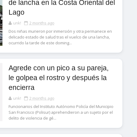
de lancha en la Costa Oriental del
Lago
unk!
2 months ago
Dos niñas murieron por inmersión y otra permanece en
delicado estado de salud tras el vuelco de una lancha,
ocurrido la tarde de este doming...
Agrede con un pico a su pareja,
le golpea el rostro y después la
encierra
unk!
2 months ago
Funcionarios del Instituto Autónomo Policía del Municipio
San Francisco (Polisur) aprehendieron a un sujeto por el
delito de violencia de gé...