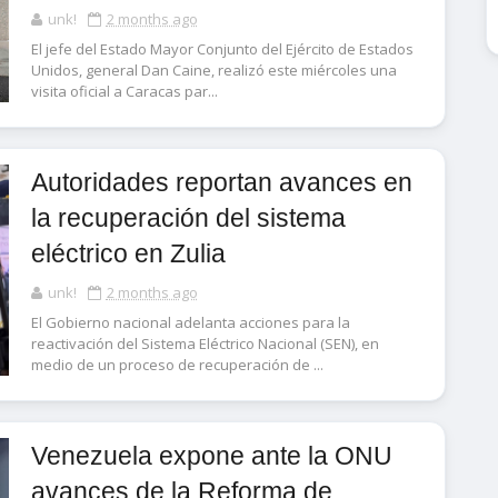
unk!
2 months ago
El jefe del Estado Mayor Conjunto del Ejército de Estados
Unidos, general Dan Caine, realizó este miércoles una
visita oficial a Caracas par...
Autoridades reportan avances en
la recuperación del sistema
eléctrico en Zulia
unk!
2 months ago
El Gobierno nacional adelanta acciones para la
reactivación del Sistema Eléctrico Nacional (SEN), en
medio de un proceso de recuperación de ...
Venezuela expone ante la ONU
avances de la Reforma de