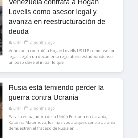
Venezuela contrata a Hogan
Lovells como asesor legal y
avanza en reestructuración de
deuda
unk!
2 months ago
Venezuela contrató a Hogan Lovells US LLP como asesor
legal, según un documento regulatorio estadounidense,
un paso clave al iniciar lo que ...
Rusia está temiendo perder la
guerra contra Ucrania
unk!
2 months ago
Para la embajadora de la Unión Europea en Ucrania,
Katarina Maternova, los masivos ataques contra Ucrania
demuestran el fracaso de Rusia en ...