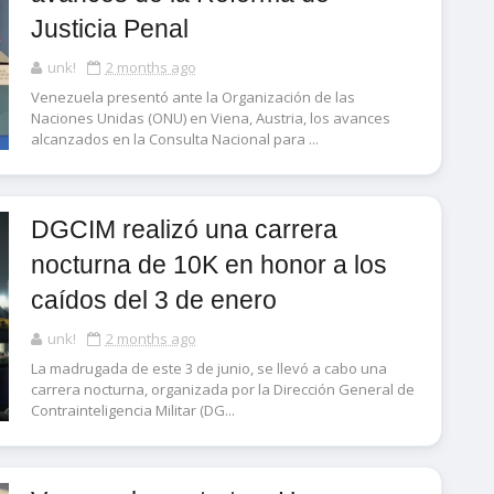
Justicia Penal
unk!
2 months ago
Venezuela presentó ante la Organización de las
Naciones Unidas (ONU) en Viena, Austria, los avances
alcanzados en la Consulta Nacional para ...
DGCIM realizó una carrera
nocturna de 10K en honor a los
caídos del 3 de enero
unk!
2 months ago
La madrugada de este 3 de junio, se llevó a cabo una
carrera nocturna, organizada por la Dirección General de
Contrainteligencia Militar (DG...