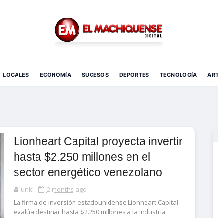
El Diario Digital de Machiques
LOCALES
ECONOMÍA
SUCESOS
DEPORTES
TECNOLOGÍA
AR
Lionheart Capital proyecta invertir
hasta $2.250 millones en el
sector energético venezolano
unk!
2 months ago
La firma de inversión estadounidense Lionheart Capital
evalúa destinar hasta $2.250 millones a la industria