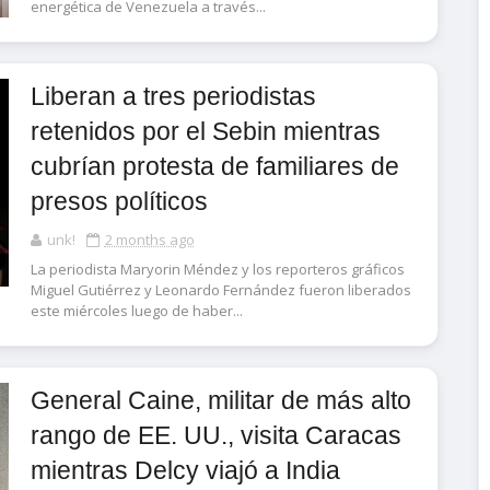
energética de Venezuela a través...
Liberan a tres periodistas
retenidos por el Sebin mientras
cubrían protesta de familiares de
presos políticos
unk!
2 months ago
La periodista Maryorin Méndez y los reporteros gráficos
Miguel Gutiérrez y Leonardo Fernández fueron liberados
este miércoles luego de haber...
General Caine, militar de más alto
rango de EE. UU., visita Caracas
mientras Delcy viajó a India