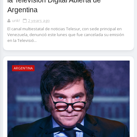
la Televisión Digital Abierta de
Argentina
unk!
2 years ago
El canal multiestatal de noticias Telesur, con sede principal en
Venezuela, denunció este lunes que fue cancelada su emisión
en la Televisió...
ARGENTINA