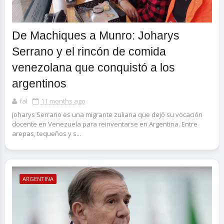
De Machiques a Munro: Joharys
Serrano y el rincón de comida
venezolana que conquistó a los
argentinos
fal
11 months ago
Joharys Serrano es una migrante zuliana que dejó su vocación
docente en Venezuela para reinventarse en Argentina. Entre
arepas, tequeños y s...
ARGENTINA