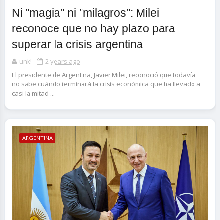
Ni "magia" ni "milagros": Milei
reconoce que no hay plazo para
superar la crisis argentina
unk!
2 years ago
El presidente de Argentina, Javier Milei, reconoció que todavía
no sabe cuándo terminará la crisis económica que ha llevado a
casi la mitad ...
ARGENTINA