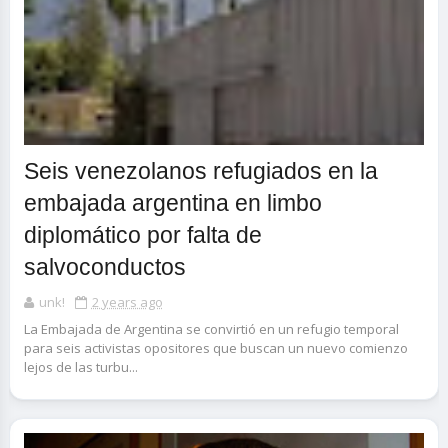
Seis venezolanos refugiados en la
embajada argentina en limbo
diplomático por falta de
salvoconductos
unk!
2 years ago
La Embajada de Argentina se convirtió en un refugio temporal
para seis activistas opositores que buscan un nuevo comienzo
lejos de las turbu...