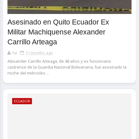
Asesinado en Quito Ecuador Ex
Militar Machiquense Alexander
Carrillo Arteaga
fal
11 months ago
​Alexander Carrillo Arteaga, de 48 años y ex funcionario
castrense de la Guardia Nacional Bolivariana, fue asesinado la
noche del miércoles ...
ECUADOR