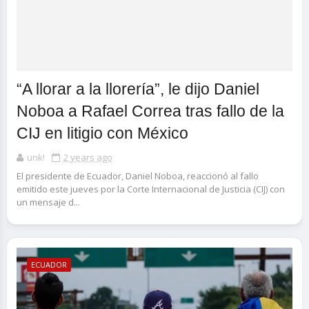
“A llorar a la llorería”, le dijo Daniel
Noboa a Rafael Correa tras fallo de la
CIJ en litigio con México
unk!
2 years ago
El presidente de Ecuador, Daniel Noboa, reaccionó al fallo
emitido este jueves por la Corte Internacional de Justicia (CIJ) con
un mensaje d...
ECUADOR