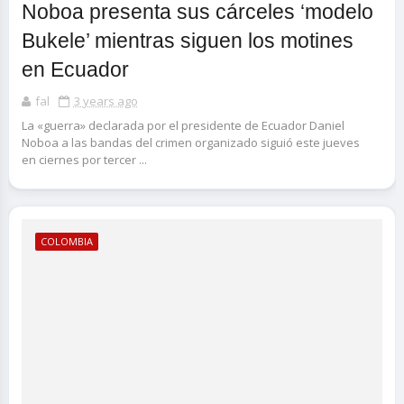
Noboa presenta sus cárceles ‘modelo
Bukele’ mientras siguen los motines
en Ecuador
fal
3 years ago
La «guerra» declarada por el presidente de Ecuador Daniel
Noboa a las bandas del crimen organizado siguió este jueves
en ciernes por tercer ...
COLOMBIA