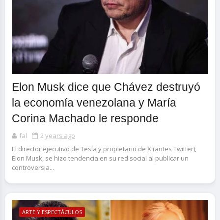
Elon Musk dice que Chávez destruyó
la economía venezolana y María
Corina Machado le responde
fal
2 years ago
El director ejecutivo de Tesla y propietario de X (antes Twitter),
Elon Musk, se hizo tendencia en su red social al publicar un
controversia...
ARTE Y ESPECTÁCULOS