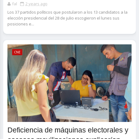
fal
2 years ago
Los 37 partidos políticos que postularon a los 13 candidatos a la
elección presidencial del 28 de julio escogieron el lunes sus
posiciones e...
CNE
Deficiencia de máquinas electorales y