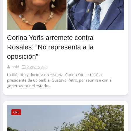
Corina Yoris arremete contra
Rosales: “No representa a la
oposición”
unk!
2 years ago
La filósofa y doctora en Historia, Corina Yoris, criticó al
presidente de Colombia, Gustavo Petro, por reunirse con el
gobernador del estado...
CNE