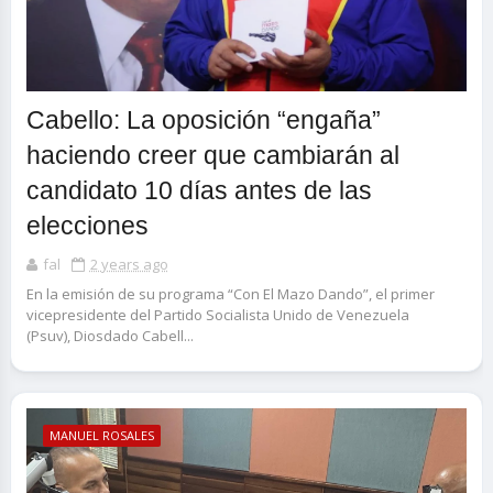
Cabello: La oposición “engaña”
haciendo creer que cambiarán al
candidato 10 días antes de las
elecciones
fal
2 years ago
En la emisión de su programa “Con El Mazo Dando”, el primer
vicepresidente del Partido Socialista Unido de Venezuela
(Psuv), Diosdado Cabell...
MANUEL ROSALES