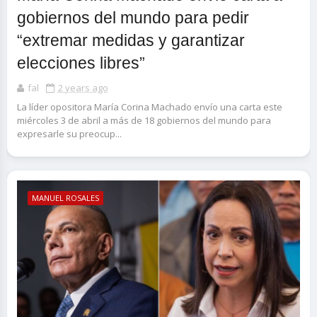
gobiernos del mundo para pedir
“extremar medidas y garantizar
elecciones libres”
fal
2 years ago
La líder opositora María Corina Machado envío una carta este
miércoles 3 de abril a más de 18 gobiernos del mundo para
expresarle su preocup...
MANUEL ROSALES