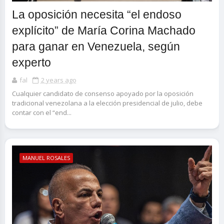
La oposición necesita “el endoso
explícito” de María Corina Machado
para ganar en Venezuela, según
experto
fal
2 years ago
Cualquier candidato de consenso apoyado por la oposición
tradicional venezolana a la elección presidencial de julio, debe
contar con el “end...
MANUEL ROSALES