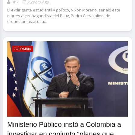
unk!
2 years ago
El exdirigente estudiantil y político, Nixon Moreno, señaló este
martes al propagandista del Psuv, Pedro Carvajalino, de
orquestar las acusa...
COLOMBIA
Ministerio Público instó a Colombia a
investigar en conjunto “planes que