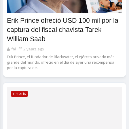
Erik Prince ofreció USD 100 mil por la
captura del fiscal chavista Tarek
William Saab
fal
2 years ago
Erik Prince, el fundador de Blackwater, el ejército privado más
grande del mundo, ofreció en el día de ayer una recompensa
por la captura de...
FISCALÍA