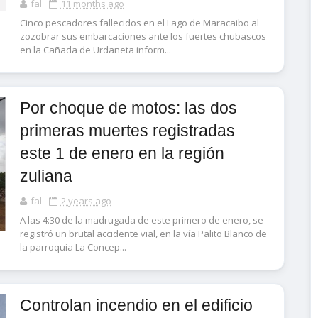
fal
11 months ago
Cinco pescadores fallecidos en el Lago de Maracaibo al
zozobrar sus embarcaciones ante los fuertes chubascos
en la Cañada de Urdaneta inform...
Por choque de motos: las dos
primeras muertes registradas
este 1 de enero en la región
zuliana
fal
2 years ago
A las 4:30 de la madrugada de este primero de enero, se
registró un brutal accidente vial, en la vía Palito Blanco de
la parroquia La Concep...
Controlan incendio en el edificio