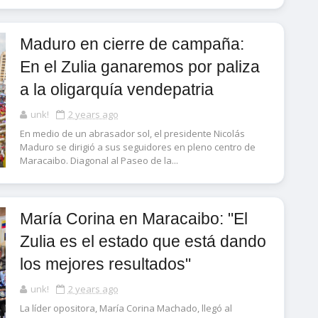
Maduro en cierre de campaña:
En el Zulia ganaremos por paliza
a la oligarquía vendepatria
unk!
2 years ago
En medio de un abrasador sol, el presidente Nicolás
Maduro se dirigió a sus seguidores en pleno centro de
Maracaibo. Diagonal al Paseo de la...
María Corina en Maracaibo: "El
Zulia es el estado que está dando
los mejores resultados"
unk!
2 years ago
La líder opositora, María Corina Machado, llegó al