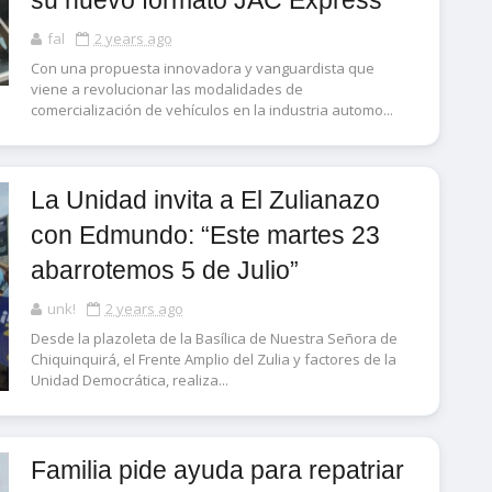
su nuevo formato JAC Express
fal
2 years ago
Con una propuesta innovadora y vanguardista que
viene a revolucionar las modalidades de
comercialización de vehículos en la industria automo...
La Unidad invita a El Zulianazo
con Edmundo: “Este martes 23
abarrotemos 5 de Julio”
unk!
2 years ago
Desde la plazoleta de la Basílica de Nuestra Señora de
Chiquinquirá, el Frente Amplio del Zulia y factores de la
Unidad Democrática, realiza...
Familia pide ayuda para repatriar