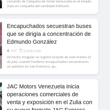
comando de Campaña de Vente Venezuela en el estado
Zulia en compañía del candidato Edmund...
Encapuchados secuestran buses
que se dirigía a concentración de
Edmundo González
unk!
2 years ago
Un hecho irregular se registró la tarde de este martes 23
de julio, cuando hombres encapuchados secuestraron
un autobús en San Francisco, qu...
JAC Motors Venezuela inicia
operaciones comerciales de
venta y exposición en el Zulia con