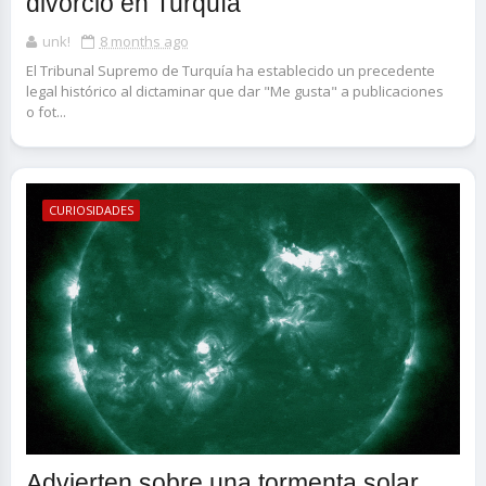
divorcio en Turquía
unk!
8 months ago
El Tribunal Supremo de Turquía ha establecido un precedente
legal histórico al dictaminar que dar "Me gusta" a publicaciones
o fot...
CURIOSIDADES
Advierten sobre una tormenta solar