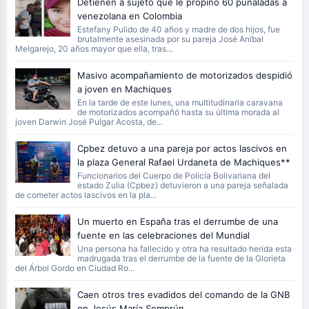
Detienen a sujeto que le propinó 60 puñaladas a
venezolana en Colombia
Estefany Pulido de 40 años y madre de dos hijos, fue
brutalmente asesinada por su pareja José Aníbal
Melgarejo, 20 años mayor que ella, tras...
Masivo acompañamiento de motorizados despidió
a joven en Machiques
En la tarde de este lunes, una multitudinaria caravana
de motorizados acompañó hasta su última morada al
joven Darwin José Pulgar Acosta, de...
Cpbez detuvo a una pareja por actos lascivos en
la plaza General Rafael Urdaneta de Machiques**
Funcionarios del Cuerpo de Policía Bolivariana del
estado Zulia (Cpbez) detuvieron a una pareja señalada
de cometer actos lascivos en la pla...
Un muerto en España tras el derrumbe de una
fuente en las celebraciones del Mundial
Una persona ha fallecido y otra ha resultado herida esta
madrugada tras el derrumbe de la fuente de la Glorieta
del Árbol Gordo en Ciudad Ro...
Caen otros tres evadidos del comando de la GNB
en Jesús María Semprún